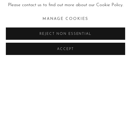
Please contact us to find out more about our Cookie Policy.
MANAGE COOKIES
REJECT NON ESSENTIAL
ACCEPT
IN CORSO
PASSATE
ABDOULAYE KONATÉ
COMUNICATO STAMPA
FOTO ESPOSIZIONE
RECENT WORKS
OPERE
Primo Marella Gallery Milano è lieta di annunciare la mostra