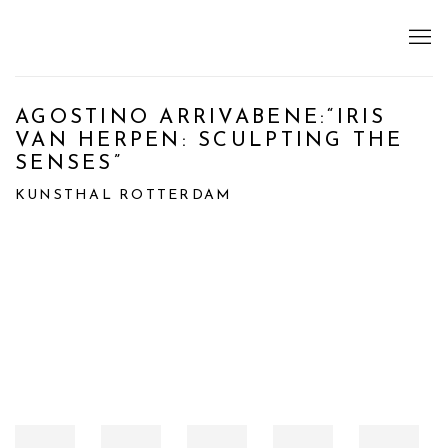
AGOSTINO ARRIVABENE:“IRIS
VAN HERPEN: SCULPTING THE
SENSES”
KUNSTHAL ROTTERDAM
Open a larger version of the following image in a popup: