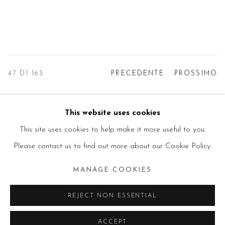
47
DI 163
PRECEDENTE
PROSSIMO
This website uses cookies
Manage cookies
This site uses cookies to help make it more useful to you.
© 2026 PRIMO MARELLA GALLERY - TUTTI I
Please contact us to find out more about our Cookie Policy.
DIRITTI RISERVATI - P.IVA: 05832010960
MANAGE COOKIES
SITO CREATO DA ARTLOGIC
REJECT NON ESSENTIAL
ACCEPT