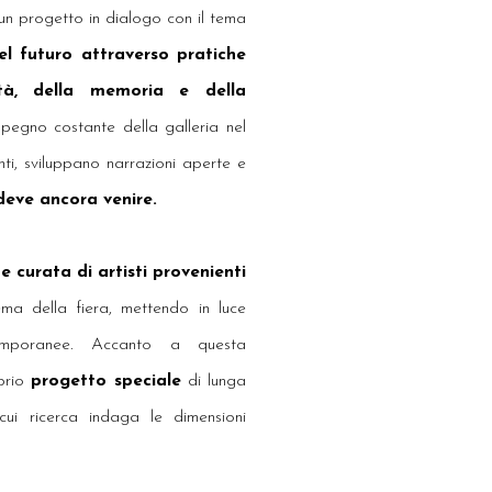
un progetto in dialogo con il tema
del futuro attraverso pratiche
tità, della memoria e della
impegno costante della galleria nel
renti, sviluppano narrazioni aperte e
deve ancora venire.
e curata di artisti provenienti
ema della fiera, mettendo in luce
temporanee. Accanto a questa
oprio
progetto speciale
di lunga
cui ricerca indaga le dimensioni