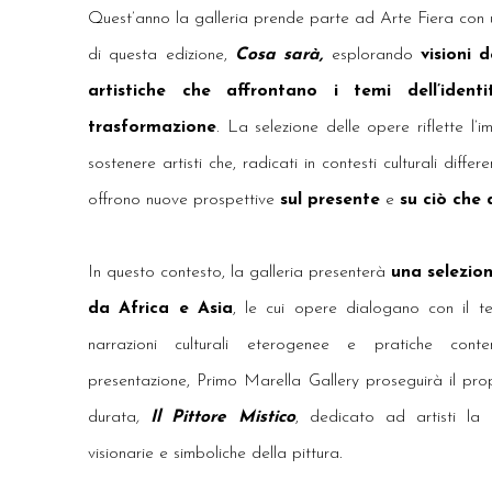
Quest’anno la galleria prende parte ad Arte Fiera con 
di questa edizione,
Cosa sarà,
esplorando
visioni 
artistiche che affrontano i temi dell’iden
trasformazione
. La selezione delle opere riflette l’
sostenere artisti che, radicati in contesti culturali diffe
offrono nuove prospettive
sul presente
e
su ciò che 
In questo contesto, la galleria presenterà
una selezion
da Africa e Asia
, le cui opere dialogano con il t
narrazioni culturali eterogenee e pratiche con
presentazione, Primo Marella Gallery proseguirà il pr
durata
,
Il Pittore Mistico
, dedicato ad artisti la 
visionarie e simboliche della pittura.